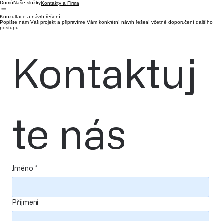
Domů
Naše služby
Kontakty a Firma
Konzultace a návrh řešení
Popište nám Váš projekt a připravíme Vám konkrétní návrh řešení včetně doporučení dalšího
postupu
Kontaktuj
te nás
Jméno
*
Příjmení