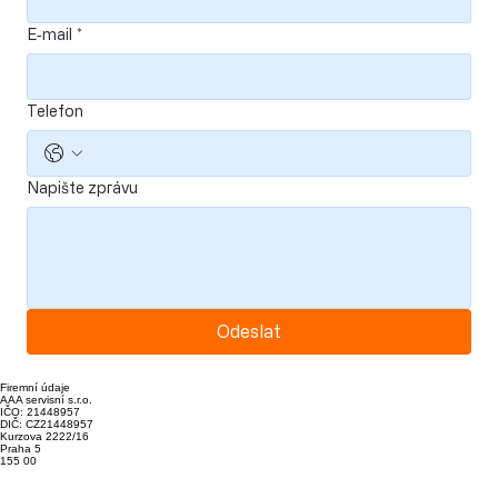
E‑mail
*
Telefon
Napište zprávu
Odeslat
Firemní údaje
AAA servisní s.r.o.
IČO: 21448957
DIČ: CZ21448957
Kurzova 2222/16
Praha 5
155 00