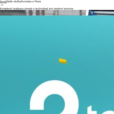
Naše služby
Kontakty a Firma
Domů
Komplexní realizace staveb a technologií pro moderní provozy
Zajišťujeme stavební práce, technické instalace, IT infrastrukturu a uvedení provozů do
funkčního stavu. Jedno řešení bez nutnosti koordinace více dodavatelů.